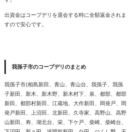
出資金はコープデリを退会する時に全額返金されま
すので安心です。
我孫子市のコープデリのまとめ
我孫子市(相島新田、青山、青山台、我孫子、我孫
子新田、新木、新木野、新木村下、泉、都部、都部
新田、都部村新田、江蔵地、大作新田、岡発戸、岡
発戸新田、上沼田、北新田、久寺家、高野山、高野
山新田、寿、湖北台、栄、下ケ戸、柴崎、柴崎台、
下沼田、新々田、浅間前新田、台田、つくし野、天