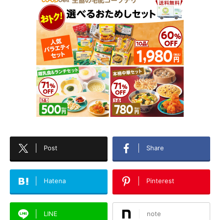
Post
Share
Hatena
Pinterest
LINE
note