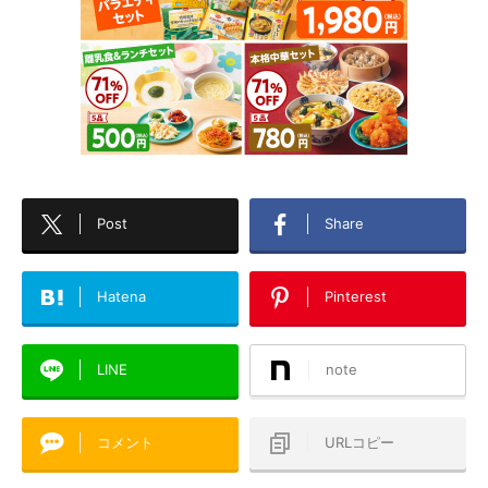
Post
Share
Hatena
Pinterest
LINE
note
コメント
URLコピー