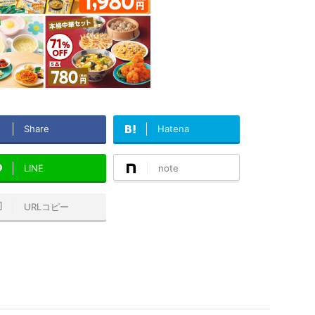
Share
Hatena
LINE
note
URLコピー