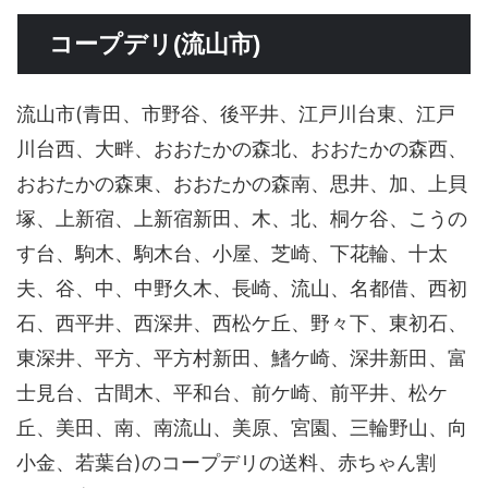
コープデリ(流山市)
流山市(青田、市野谷、後平井、江戸川台東、江戸
川台西、大畔、おおたかの森北、おおたかの森西、
おおたかの森東、おおたかの森南、思井、加、上貝
塚、上新宿、上新宿新田、木、北、桐ケ谷、こうの
す台、駒木、駒木台、小屋、芝崎、下花輪、十太
夫、谷、中、中野久木、長崎、流山、名都借、西初
石、西平井、西深井、西松ケ丘、野々下、東初石、
東深井、平方、平方村新田、鰭ケ崎、深井新田、富
士見台、古間木、平和台、前ケ崎、前平井、松ケ
丘、美田、南、南流山、美原、宮園、三輪野山、向
小金、若葉台)のコープデリの送料、赤ちゃん割