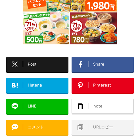
Post
Share
Hatena
Pinterest
LINE
note
コメント
URLコピー