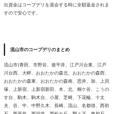
出資金はコープデリを退会する時に全額返金されま
すので安心です。
流山市のコープデリのまとめ
流山市(青田、市野谷、後平井、江戸川台東、江戸
川台西、大畔、おおたかの森北、おおたかの森西、
おおたかの森東、おおたかの森南、思井、加、上貝
塚、上新宿、上新宿新田、木、北、桐ケ谷、こうの
す台、駒木、駒木台、小屋、芝崎、下花輪、十太
夫、谷、中、中野久木、長崎、流山、名都借、西初
石、西平井、西深井、西松ケ丘、野々下、東初石、